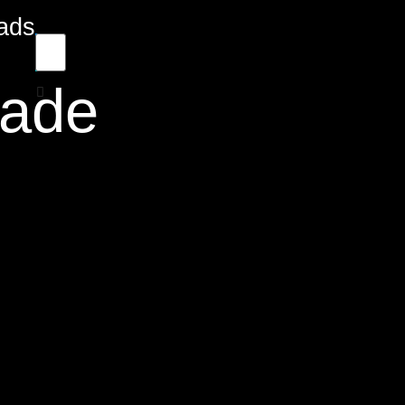
ads
dade